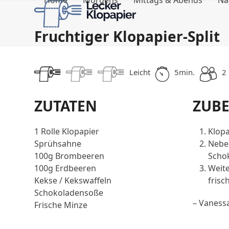
Home
Morgens
Mittags & Abends
Na
Skip
to
content
Fruchtiger Klopapier-Split
Leicht
5min.
2
ZUTATEN
ZUB
1 Rolle Klopapier
Klopa
Sprühsahne
Neben
100g Brombeeren
Schok
100g Erdbeeren
Weite
Kekse / Kekswaffeln
frisc
Schokoladensoße
– Vaness
Frische Minze