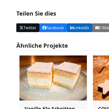
Teilen Sie dies
Twitter
Facebook
LinkedIn
E-Mai
Ähnliche Projekte
Vanille-Klo-Schnitten
COV