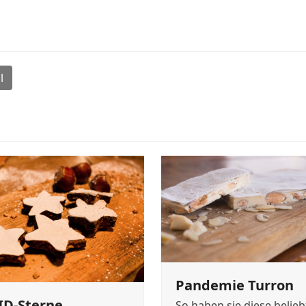
l
Pandemie Turron
ID-Sterne
So haben sie diese belieb