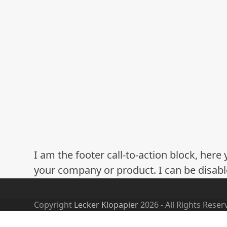
I am the footer call-to-action block, he
your company or product. I can be disabl
Copyright
Lecker Klopapier
2026 - All Rights Reser