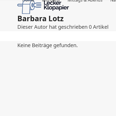
Home
Morgens
Mittags & Abends
Na
Skip
to
content
Barbara Lotz
Dieser Autor hat geschrieben 0 Artikel
Keine Beiträge gefunden.