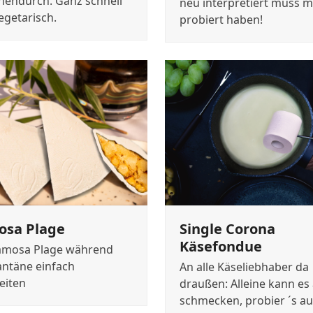
hendurch. Ganz schnell
neu interpretiert muss 
egetarisch.
probiert haben!
osa Plage
Single Corona
Käsefondue
amosa Plage während
ntäne einfach
An alle Käseliebhaber da
eiten
draußen: Alleine kann es
schmecken, probier ´s au