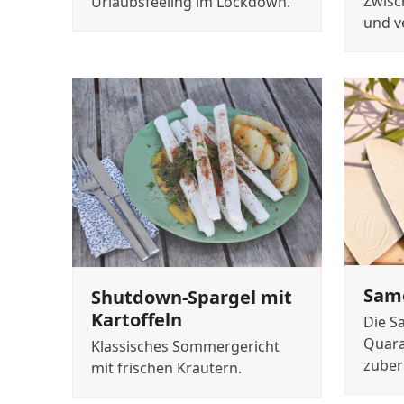
Zwisc
Urlaubsfeeling im Lockdown.
und v
Sam
Shutdown-Spargel mit
Kartoffeln
Die S
Quara
Klassisches Sommergericht
zuber
mit frischen Kräutern.