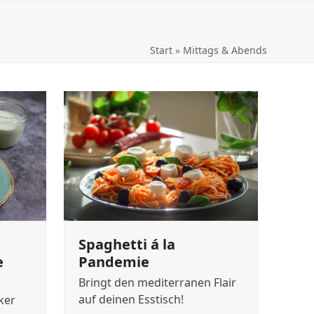
Start
»
Mittags & Abends
Spaghetti á la
e
Pandemie
Bringt den mediterranen Flair
auf deinen Esstisch!
ker