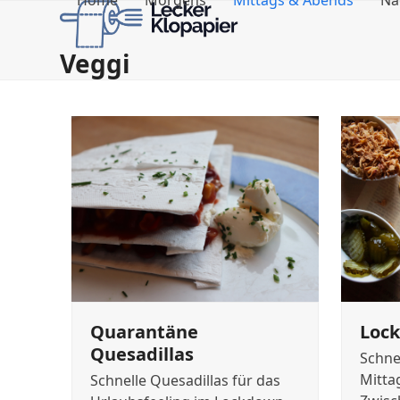
Home
Morgens
Mittags & Abends
Na
Skip
to
content
Veggi
Quarantäne
Loc
Quesadillas
Schne
Mitta
Schnelle Quesadillas für das