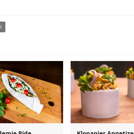
l
demie Pide
Klopapier Appetize