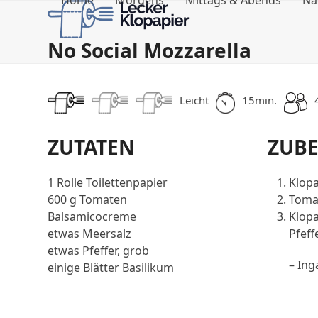
Home
Morgens
Mittags & Abends
Na
Skip
to
content
No Social Mozzarella
Leicht
15min.
ZUTATEN
ZUB
1 Rolle Toilettenpapier
Klopa
600 g Tomaten
Tomat
Balsamicocreme
Klopa
etwas Meersalz
Pfeff
etwas Pfeffer, grob
– Ing
einige Blätter Basilikum