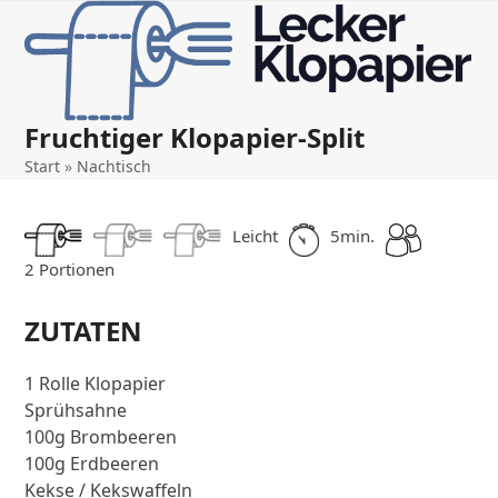
Open
Close
Skip
to
mobile
mobile
content
menu
menu
Fruchtiger Klopapier-Split
Start
»
Nachtisch
Leicht
5min.
2 Portionen
ZUTATEN
1 Rolle Klopapier
Sprühsahne
100g Brombeeren
100g Erdbeeren
Kekse / Kekswaffeln