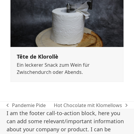
Tête de Klorollè
Ein leckerer Snack zum Wein für
Zwischendurch oder Abends.
Pandemie Pide
Hot Chocolate mit Klomellows
vorheriger
Nächster
I am the footer call-to-action block, here you
Beitrag:
Beitrag:
can add some relevant/important information
about your company or product. I can be