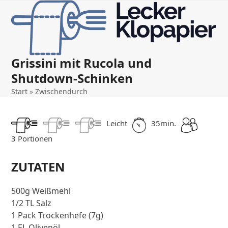
Open
Close
Skip
to
mobile
mobile
content
menu
menu
Grissini mit Rucola und
Shutdown-Schinken
Start
»
Zwischendurch
Leicht
35min.
3 Portionen
ZUTATEN
500g Weißmehl
1/2 TL Salz
1 Pack Trockenhefe (7g)
1 EL Olivenöl