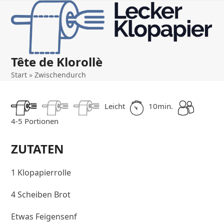
Open
Close
Skip
to
mobile
mobile
content
menu
menu
Tête de Klorollè
Start
»
Zwischendurch
Leicht
10min.
4-5 Portionen
ZUTATEN
1 Klopapierrolle
4 Scheiben Brot
Etwas Feigensenf