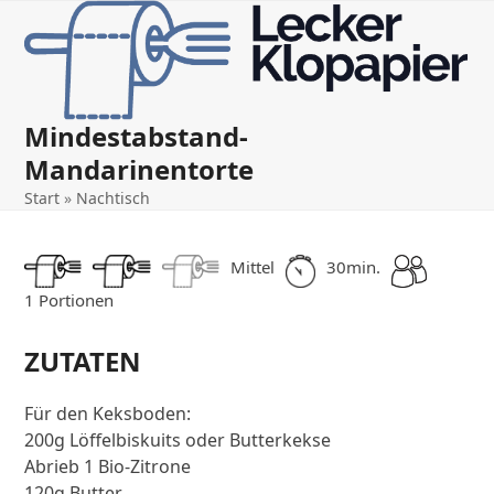
Open
Close
Skip
to
mobile
mobile
content
menu
menu
Mindestabstand-
Mandarinentorte
Start
»
Nachtisch
Mittel
30min.
1 Portionen
ZUTATEN
Für den Keksboden:
200g Löffelbiskuits oder Butterkekse
Abrieb 1 Bio-Zitrone
120g Butter