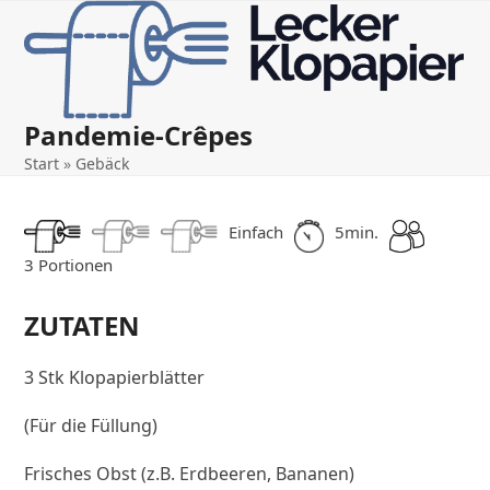
Open
Close
Skip
to
mobile
mobile
content
menu
menu
Pandemie-Crêpes
Start
»
Gebäck
Einfach
5min.
3 Portionen
ZUTATEN
3 Stk Klopapierblätter
(Für die Füllung)
Frisches Obst (z.B. Erdbeeren, Bananen)