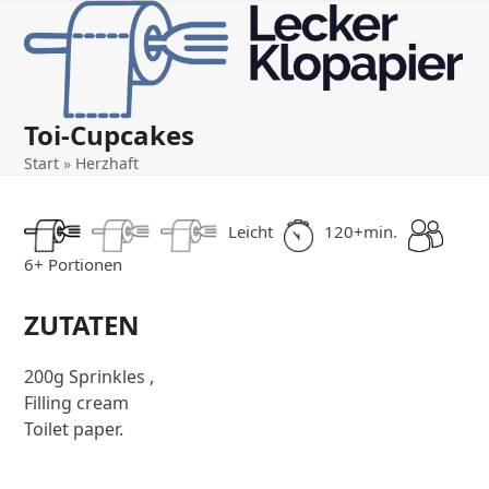
Open
Close
Skip
to
mobile
mobile
content
menu
menu
Toi-Cupcakes
Start
»
Herzhaft
Leicht
120+min.
6+ Portionen
ZUTATEN
200g Sprinkles ,
Filling cream
Toilet paper.