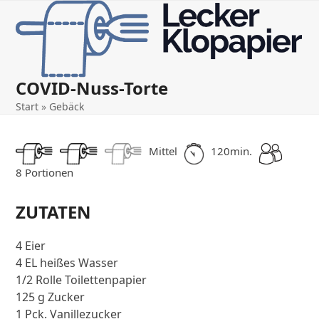
Open
Close
Skip
to
mobile
mobile
content
menu
menu
COVID-Nuss-Torte
Start
»
Gebäck
Mittel
120min.
8 Portionen
ZUTATEN
4 Eier
4 EL heißes Wasser
1/2 Rolle Toilettenpapier
125 g Zucker
1 Pck. Vanillezucker