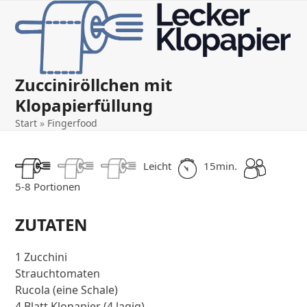
Open
Close
Skip
to
mobile
mobile
content
menu
menu
Zucciniröllchen mit
Klopapierfüllung
Start
»
Fingerfood
Leicht
15min.
5-8 Portionen
ZUTATEN
1 Zucchini
Strauchtomaten
Rucola (eine Schale)
4 Blatt Klopapier (4 lagig)